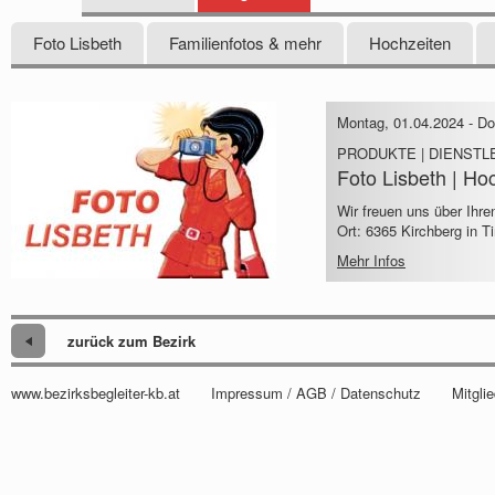
Foto Lisbeth
Familienfotos & mehr
Hochzeiten
Montag, 01.04.2024
-
Do
PRODUKTE | DIENSTL
Foto Lisbeth | Ho
Wir freuen uns über Ihre
Ort: 6365 Kirchberg in T
Mehr Infos
zurück zum Bezirk
www.bezirksbegleiter-kb.at
Impressum / AGB / Datenschutz
Mitgli