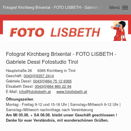
Fotograf Kirchberg Brixental - FOTO LISBETH - Gabriele Dessl Fotostudio T
Menü
Fotograf Kirchberg Brixental - FOTO LISBETH -
Gabriele Dessl Fotostudio Tirol
Hauptstraße 26
6365 Kirchberg in Tirol
Geschäft:
0043(0)5357 2414
Gabriele Dessl:
0043(0)664 75 12 6365
Elisabeth Dessl:
0043(0)664 860 22 94
E-Mail:
info@fotolisbeth.at
www.fotolisbeth.at
Öffnungszeiten
Montag - Freitag 9-12 und 15-18 Uhr | Samstag+Mittwoch 9-12 Uhr |
Samstag+Mittwoch nachmittags nach Vereinbarung
Am MI 05.08. + SA 08.08. bleibt unser Geschäft geschlossen !
Danke für euer Verständnis, mit wunderschönen Grüßen.